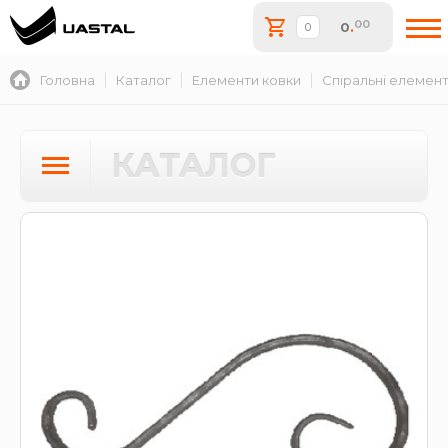
00
0
.
Головна
Каталог
Елементи ковки
Спіральні елемен
КАТАЛОГ