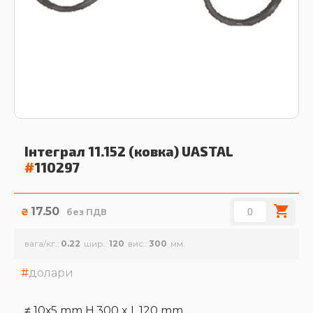
Інтеграл 11.152 (ковка)
UASTAL
#
110297
17.50
₴
без ПДВ
вага/кг.
0.22
шир.
120
вис.
300
долари
≠ 10х5 mm H.300 x L.120 mm