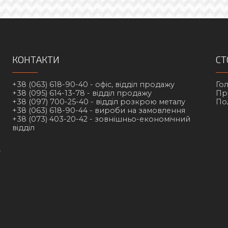
КОНТАКТИ
СТ
+38 (063) 618-90-40 -
офіс, відділ продажу
Го
+38 (095) 614-13-78 -
відділ продажу
Пр
+38 (097) 700-25-40 -
відділ розкрою металу
По
+38 (063) 618-90-44 -
вироби на замовлення
+38 (073) 403-20-42 -
зовнішньо-економічний
відділ
у