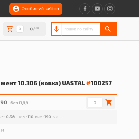
Особистий кабінет
00
0
.
мент 10.306 (ковка)
UASTAL
#
100257
.90
без ПДВ
кг.
0.38
шир.
110
вис.
190
ки