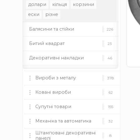
долари
кільця
корзини
ески
різне
Балясини та стійки
226
Битий квадрат
23
Декоративні накладки
46
Декоративні стійки
37
Вироби з металу
378
Декоративні труби
35
Мангали, пічки та аксесуари
Ковані вироби
60
62
Декоративні елементи
46
мангали
Ковані ворота
пічки
для каміну
Супутні товари
9
155
Профільні труби
22
дровниці
чаші
димоходи
Ковані огорожі
Пластикові заглушки
Механіка та автоматика
37
12
32
Заклепки
13
Камінні топки BOKAR
9
Штамповані декоративні
круглі
Ковані навіси
Механіка
прямокутні
квадратні
19
8
8
панелі