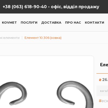
+38 (063) 618-90-40 -
офіс, відділ продажу
KOVMET
ПОСЛУГИ
ДОСТАВКА
ПРО НАС
КОНТАКТИ
ні елементи
Елемент 10.306 (ковка)
Еле
26
₴
вага/
ес