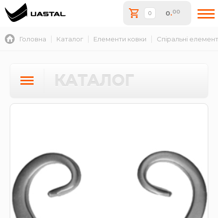
00
0
.
Головна
Каталог
Елементи ковки
Спіральні елемен
КАТАЛОГ