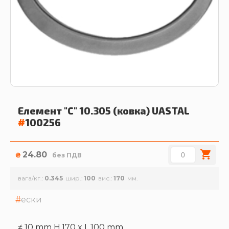
Елемент "С" 10.305 (ковка)
UASTAL
#
100256
24.80
₴
без ПДВ
вага/кг.
0.345
шир.
100
вис.
170
ески
≠ 10 mm H.170 x L.100 mm