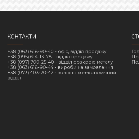
КОНТАКТИ
СТ
+38 (063) 618-90-40 -
офіс, відділ продажу
Го
+38 (095) 614-13-78 -
відділ продажу
Пр
+38 (097) 700-25-40 -
відділ розкрою металу
По
+38 (063) 618-90-44 -
вироби на замовлення
+38 (073) 403-20-42 -
зовнішньо-економічний
відділ
у