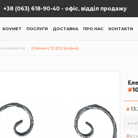
+38 (063) 618-90-40 -
офіс, відділ продажу
KOVMET
ПОСЛУГИ
ДОСТАВКА
ПРО НАС
КОНТАКТИ
ні елементи
Елемент 10.200 (ковка)
Еле
#
1
13
₴
вага/
ес