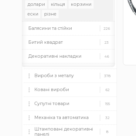
долари
кільця
корзини
ески
різне
Балясини та стійки
226
Битий квадрат
23
Декоративні накладки
46
Декоративні стійки
37
Вироби з металу
378
Декоративні труби
35
Мангали, пічки та аксесуари
Ковані вироби
60
62
Декоративні елементи
46
мангали
Ковані ворота
пічки
для каміну
Супутні товари
9
155
Профільні труби
22
дровниці
чаші
димоходи
Ковані огорожі
Пластикові заглушки
Механіка та автоматика
37
12
32
Заклепки
13
Камінні топки BOKAR
9
Штамповані декоративні
круглі
Ковані навіси
Механіка
прямокутні
квадратні
19
8
8
панелі