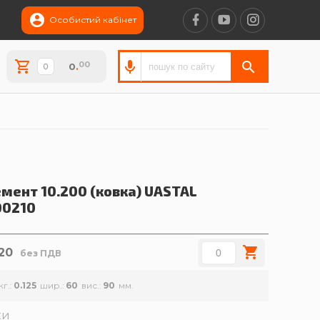
Особистий кабінет
00
0
.
мент 10.200 (ковка)
UASTAL
00210
.20
без ПДВ
кг.
0.125
шир.
60
вис.
90
ки