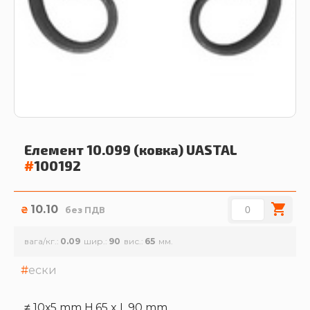
Елемент 10.099 (ковка)
UASTAL
#
100192
10.10
₴
без ПДВ
вага/кг.
0.09
шир.
90
вис.
65
ески
≠ 10х5 mm H.65 x L.90 mm