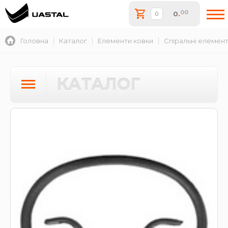
00
0
.
Головна
Каталог
Елементи ковки
Спіральні елемен
КАТАЛОГ