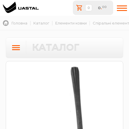
00
0
.
Головна
Каталог
Елементи ковки
Спіральні елемен
КАТАЛОГ