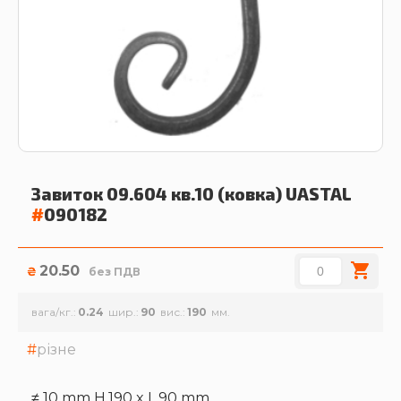
Завиток 09.604 кв.10 (ковка)
UASTAL
#
090182
20.50
₴
без ПДВ
вага/кг.
0.24
шир.
90
вис.
190
різне
≠ 10 mm H.190 x L.90 mm