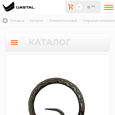
00
0
.
Головна
Каталог
Елементи ковки
Спіральні елемен
КАТАЛОГ