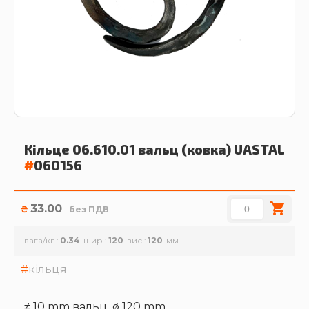
Кільце 06.610.01 вальц (ковка)
UASTAL
#
060156
33.00
₴
без ПДВ
вага/кг.
0.34
шир.
120
вис.
120
кільця
≠ 10 mm вальц. ø 120 mm