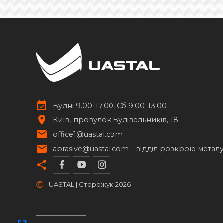
Ковані поручні
5
Профілі для хомутів
4
Ковані розети
133
Ковані квіти
69
Будні 9.00-17.00, Сб 9:00-13:00
Ковані кулі
46
Київ
провулок Будівельників, 18
повнотілі
пустотілі
гранені
office1@uastal.com
abrasive@uastal.com -
відділ розкрою метал
напівсфери
Ковані шпуги
13
©
UASTAL | Сторожук
2026
Елементи із нержавіючої сталі
17
Стійки для труб
14