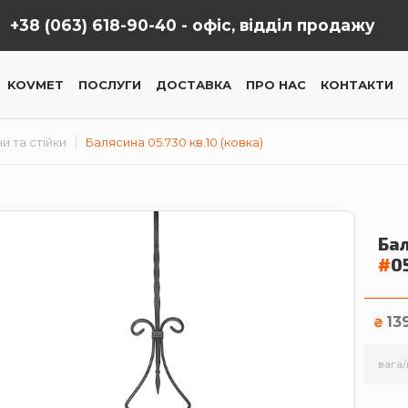
+38 (063) 618-90-40 -
офіс, відділ продажу
KOVMET
ПОСЛУГИ
ДОСТАВКА
ПРО НАС
КОНТАКТИ
и та стійки
Балясина 05.730 кв.10 (ковка)
Бал
#
0
13
₴
вага/