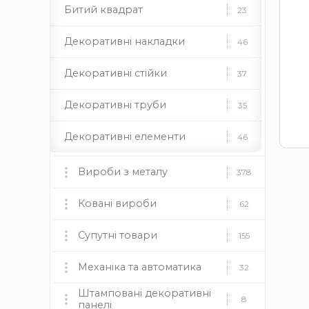
Битий квадрат
23
Декоративні накладки
46
Декоративні стійки
37
Декоративні труби
35
Декоративні елементи
46
Профільні труби
22
Вироби з металу
378
Заклепки
13
Мангали, пічки та аксесуари
Ковані вироби
60
62
Ковані ручки
18
мангали
Ковані ворота
пічки
для каміну
Супутні товари
9
155
дровниці
чаші
димоходи
Кріплення
9
Ковані огорожі
Пластикові заглушки
Механіка та автоматика
37
12
32
Камінні топки BOKAR
9
Штамповані декоративні
Кругляк під кору
6
круглі
Ковані навіси
Механіка
прямокутні
квадратні
19
8
8
панелі