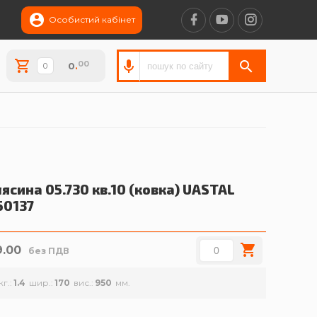
Особистий кабінет
00
0
.
ясина 05.730 кв.10 (ковка)
UASTAL
50137
9.00
без ПДВ
кг.
1.4
шир.
170
вис.
950