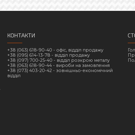
КОНТАКТИ
СТ
+38 (063) 618-90-40 -
офіс, відділ продажу
Го
+38 (095) 614-13-78 -
відділ продажу
Пр
+38 (097) 700-25-40 -
відділ розкрою металу
По
+38 (063) 618-90-44 -
вироби на замовлення
+38 (073) 403-20-42 -
зовнішньо-економічний
відділ
у