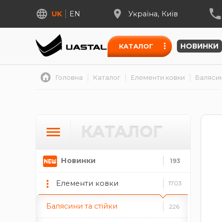
UK
EN
Україна
Київ
Художнє литво
91
НОВИНКИ
КАТАЛОГ
Цифри з металу
49
Головна
Каталог
Елементи ковки
Балясин
цифри із нержавійки
цифри ковані
Стандартні огорожі
14
КАТАЛОГ
Спіральні елементи
279
Новинки
193
долари
кільця
корзини
ески
різне
Елементи ковки
1703
Балясини та стійки
226