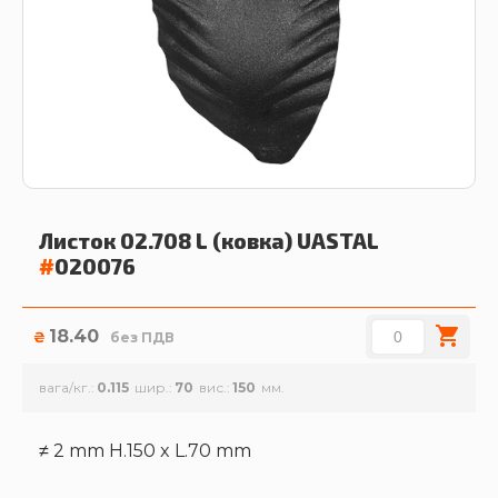
Листок 02.708 L (ковка)
UASTAL
#
020076
18.40
₴
без ПДВ
вага/кг.
0.115
шир.
70
вис.
150
≠ 2 mm H.150 x L.70 mm