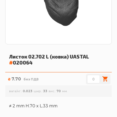
Листок 02.702 L (ковка)
UASTAL
#
020064
7.70
₴
без ПДВ
вага/кг.
0.023
шир.
33
вис.
70
≠ 2 mm H.70 x L.33 mm