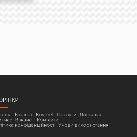
ОРІНКИ
ловна
Каталог
Kovmet
Послуги
Доставка
о нас
Вакансії
Контакти
літика конфіденційності
Умови використання