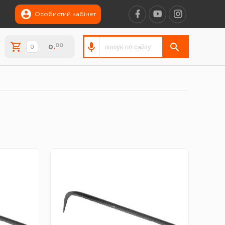
Особистий кабінет
00
0
.