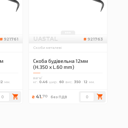
UASTAL
921761
921763
Скоби металеві
мм
Скоба будівельна 12мм
(H.350 x L.60 mm)
вага/
12
кг.
0.46
шир.
60
вис.
350
12
70
41
.
₴
без ПДВ