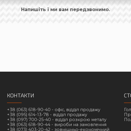
Напишіть і ми вам передзвонимо.
КОНТАКТИ
СТ
+38 (063) 618-90-40 -
офіс, відділ продажу
Го
+38 (095) 614-13-78 -
відділ продажу
Пр
+38 (097) 700-25-40 -
відділ розкрою металу
По
+38 (063) 618-90-44 -
вироби на замовлення
+38 (073) 403-20-42 -
зовнішньо-економічний