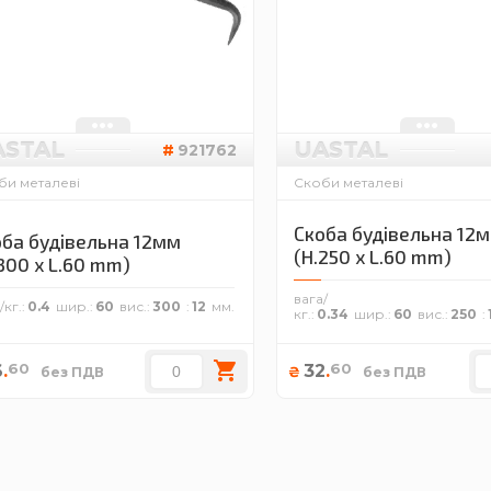
ASTAL
UASTAL
921762
би металеві
Скоби металеві
Скоба будівельна 12
ба будівельна 12мм
(H.250 x L.60 mm)
300 x L.60 mm)
вага/
/кг.
0.4
шир.
60
вис.
300
12
кг.
0.34
шир.
60
вис.
250
60
60
6
.
32
.
₴
без ПДВ
без ПДВ