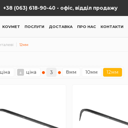
+38 (063) 618-90-40 -
офіс, відділ продажу
KOVMET
ПОСЛУГИ
ДОСТАВКА
ПРО НАС
КОНТАКТИ
еталеві
12мм
ціна
ціна
8мм
10мм
12мм
↓
3