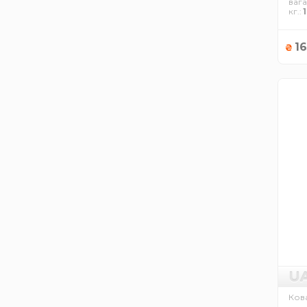
вага
кг.
1
16
₴
U
Кова