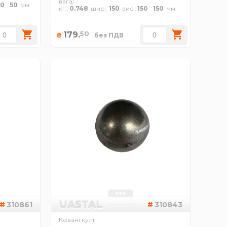
вага/
50
50
кг.
0.748
шир.
150
вис.
150
150
50
179
.
₴
без ПДВ
UASTAL
310861
310843
Ковані кулі