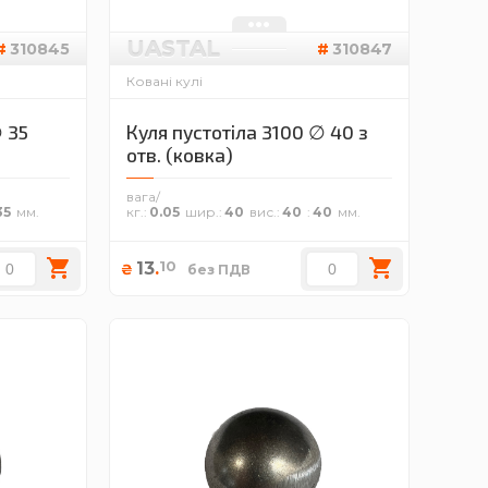
UASTAL
310845
310847
Ковані кулі
∅ 35
Куля пустотіла 3100 ∅ 40 з
отв. (ковка)
вага/
35
кг.
0.05
шир.
40
вис.
40
40
10
13
.
₴
без ПДВ