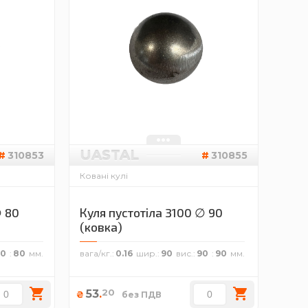
UASTAL
310853
310855
Ковані кулі
∅ 80
Куля пустотіла 3100 ∅ 90
(ковка)
80
80
вага/кг.
0.16
шир.
90
вис.
90
90
20
53
.
₴
без ПДВ