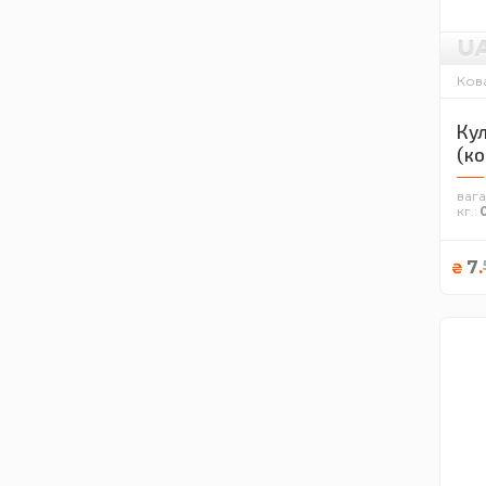
U
Кова
Кул
(ко
вага
кг.
7
.
₴