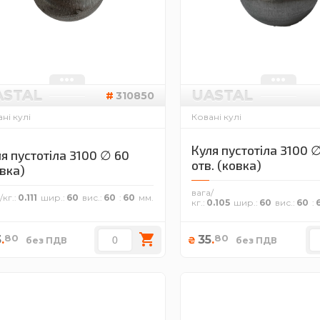
ASTAL
UASTAL
310850
ні кулі
Ковані кулі
Куля пустотіла 3100 ∅
я пустотіла 3100 ∅ 60
отв. (ковка)
вка)
вага/
/кг.
0.111
шир.
60
вис.
60
60
кг.
0.105
шир.
60
вис.
60
80
80
3
.
35
.
₴
без ПДВ
без ПДВ