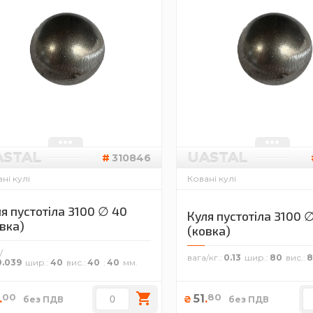
ASTAL
UASTAL
310846
ні кулі
Ковані кулі
я пустотіла 3100 ∅ 40
Куля пустотіла 3100 
вка)
(ковка)
/
вага/кг.
0.13
шир.
80
вис.
0.039
шир.
40
вис.
40
40
00
80
.
51
.
₴
без ПДВ
без ПДВ