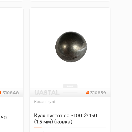
UASTAL
310848
310859
Ковані кулі
Куля пустотіла 3100 ∅ 150
 50
(1.5 мм) (ковка)