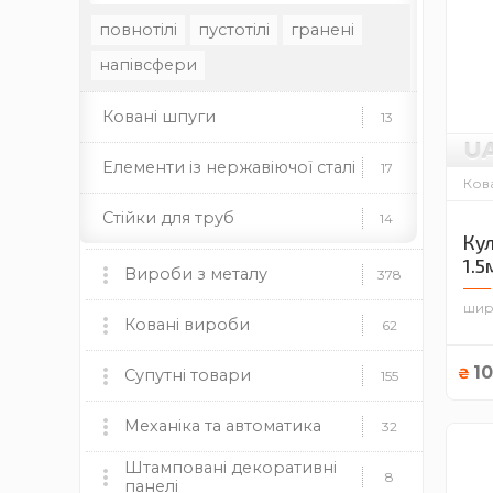
повнотілі
пустотілі
гранені
напівсфери
Ковані шпуги
13
U
Елементи із нержавіючої сталі
17
Кова
Стійки для труб
14
Кул
1.5
Вироби з металу
378
шир
Мангали, пічки та аксесуари
Ковані вироби
60
62
10
мангали
Ковані ворота
пічки
для каміну
₴
Супутні товари
9
155
дровниці
чаші
димоходи
Ковані огорожі
Пластикові заглушки
Механіка та автоматика
37
12
32
Камінні топки BOKAR
9
Штамповані декоративні
круглі
Ковані навіси
Механіка
прямокутні
квадратні
19
8
8
панелі