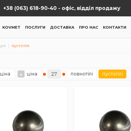
+38 (063) 618-90-40 -
офіс, відділ продажу
KOVMET
ПОСЛУГИ
ДОСТАВКА
ПРО НАС
КОНТАКТИ
улі
пустотілі
ціна
ціна
повнотілі
пустотілі
↓
27