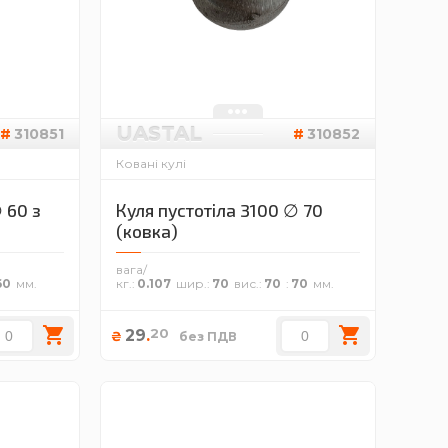
UASTAL
310851
310852
Ковані кулі
 60 з
Куля пустотіла 3100 ∅ 70
(ковка)
вага/
60
кг.
0.107
шир.
70
вис.
70
70
20
29
.
₴
без ПДВ