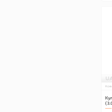
U
Кова
Кул
(3.