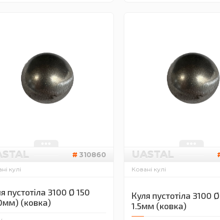
ASTAL
UASTAL
310860
ні кулі
Ковані кулі
я пустотіла 3100 Ø 150
Куля пустотіла 3100 Ø
0мм) (ковка)
1.5мм (ковка)