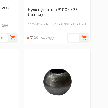
∅ 200
Куля пустотіла 3100 ∅ 25
(ковка)
вага/кг.
0.017
шир.
25
вис.
25
25
200
20
7
.
₴
без ПДВ