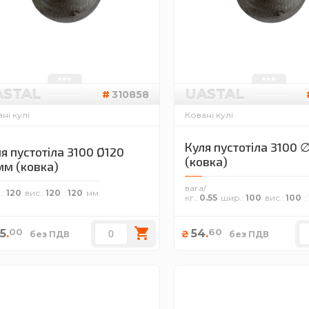
ASTAL
UASTAL
310858
ні кулі
Ковані кулі
Куля пустотіла 3100 
я пустотіла 3100 Ø120
(ковка)
мм (ковка)
вага/
.
120
вис.
120
120
кг.
0.55
шир.
100
вис.
100
00
60
5
.
54
.
₴
без ПДВ
без ПДВ