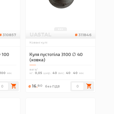
UASTAL
310857
311846
Ковані кулі
∅ 100
Куля пустотіла 3100 ∅ 40
(ковка)
вага/
100
кг.
0,05
шир.
40
вис.
40
40
80
16
.
₴
без ПДВ