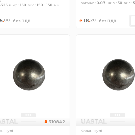
/
вага/кг.
0.07
шир.
50
вис.
.325
шир.
150
вис.
150
150
00
20
5
.
18
.
₴
без ПДВ
без ПДВ
ASTAL
UASTAL
310842
ні кулі
Ковані кулі