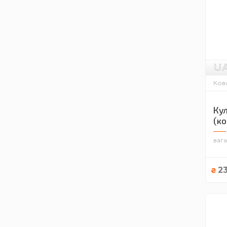
U
Кова
Кул
(ко
вага
2
₴