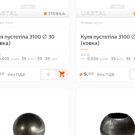
ASTAL
UASTAL
310844
ні кулі
Ковані кулі
я пустотіла 3100 ∅ 30
Куля пустотіла 3100 
вка)
(ковка)
/
вага/
0.025
шир.
30
вис.
30
30
кг.
0.034
шир.
35
вис.
35
50
00
9
.
₴
без ПДВ
без ПДВ