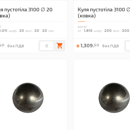
я пустотіла 3100 ∅ 20
Куля пустотіла 3100 
вка)
(ковка)
/
вага/
.011
шир.
20
вис.
20
20
кг.
1.815
шир.
200
вис.
200
40
50
1,309
.
₴
без ПДВ
без ПДВ