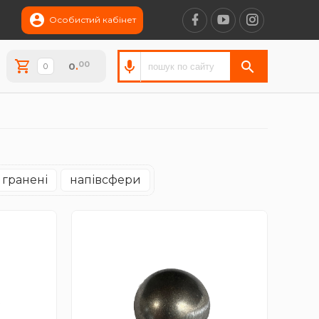
Особистий кабінет
00
0
.
гранені
напівсфери