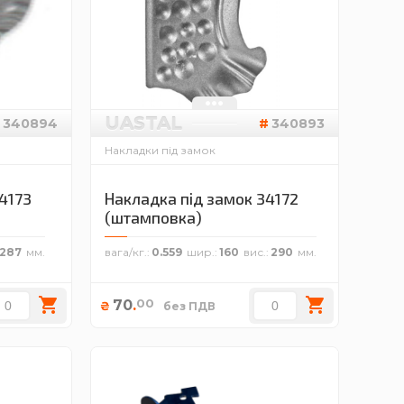
UASTAL
340894
340893
Накладки під замок
4173
Накладка під замок 34172
(штамповка)
287
вага/кг.
0.559
шир.
160
вис.
290
00
70
.
₴
без ПДВ