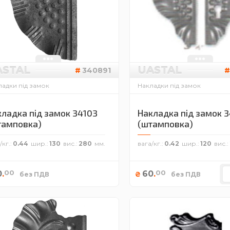
ASTAL
UASTAL
340891
адки під замок
Накладки під замок
ладка під замок 34103
Накладка під замок 3
тамповка)
(штамповка)
/кг.
0.44
шир.
130
вис.
280
вага/кг.
0.42
шир.
120
вис.
00
00
0
.
60
.
₴
без ПДВ
без ПДВ