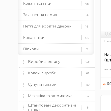
Ковані вставки
48
Закінчення перил
14
Петлі для воріт та дверей
18
U
Ковані піки
64
Накл
Підкови
2
Нак
(ш
Ковані полоси
90
Вироби з металу
378
вага
Ковані поручні
5
Мангали, пічки та аксесуари
Ковані вироби
60
62
Профілі для хомутів
4
6
мангали
Ковані ворота
пічки
для каміну
₴
Супутні товари
9
159
дровниці
чаші
димоходи
Ковані розети
133
Ковані огорожі
Пластикові заглушки
Механіка та автоматика
37
12
32
Камінні топки BOKAR
9
Штамповані декоративні
Ковані квіти
69
круглі
Ковані навіси
Механіка
прямокутні
квадратні
19
8
8
панелі