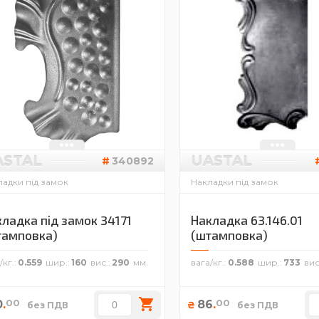
ASTAL
UASTAL
340892
адки під замок
Накладки під замок
ладка під замок 34171
Накладка 63.146.01
тамповка)
(штамповка)
/кг.
0.559
шир.
160
вис.
290
вага/кг.
0.588
шир.
733
вис
00
00
0
.
86
.
₴
без ПДВ
без ПДВ