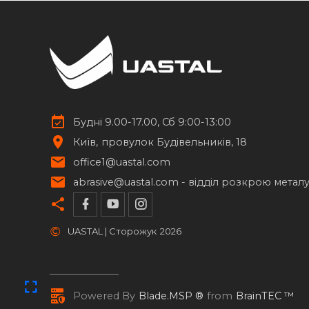
Будні 9.00-17.00, Сб 9:00-13:00
Київ
провулок Будівельників, 18
office1@uastal.com
abrasive@uastal.com -
відділ розкрою метал
©
UASTAL | Сторожук
2026
Powered By
Blade.MSP ®
from
BrainTEC ™