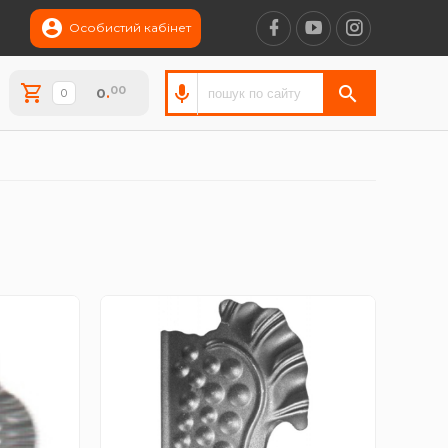
Особистий кабінет
00
0
.