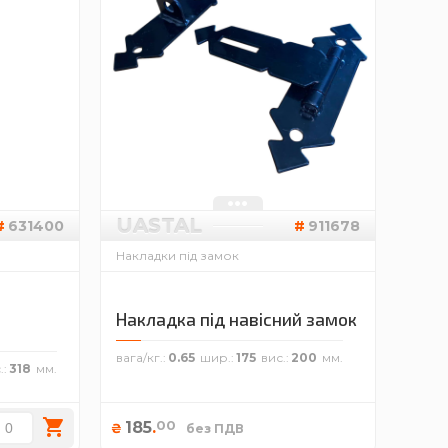
UASTAL
631400
911678
Накладки під замок
Накладка під навісний замок
вага/кг.
0.65
шир.
175
вис.
200
.
318
00
185
.
₴
без ПДВ