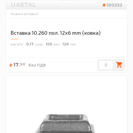
UASTAL
100252
Ковані вставки
Вставка 10.260 пол. 12х6 mm (ковка)
вага/кг.
0.17
шир.
105
вис.
120
90
17
.
₴
без ПДВ