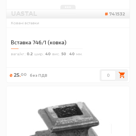
UASTAL
741532
Ковані вставки
Вставка 746/1 (ковка)
вага/кг.
0.2
шир.
40
вис.
50
40
00
25
.
₴
без ПДВ