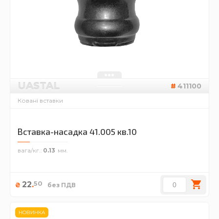
UASTAL
411100
Ковані вставки
Вставка-насадка 41.005 кв.10
вага/кг.
0.13
50
22
.
₴
без ПДВ
НОВИНКА