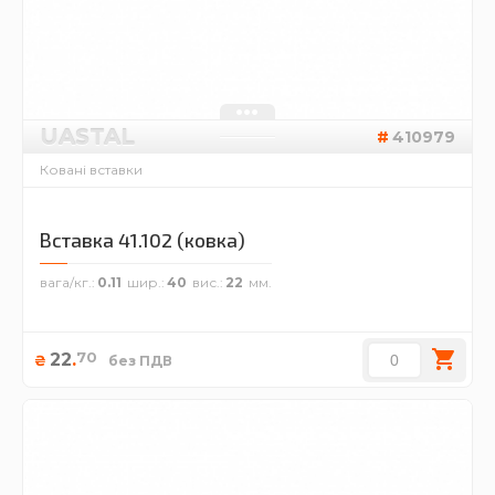
UASTAL
410979
Ковані вставки
Вставка 41.102 (ковка)
вага/кг.
0.11
шир.
40
вис.
22
70
22
.
₴
без ПДВ