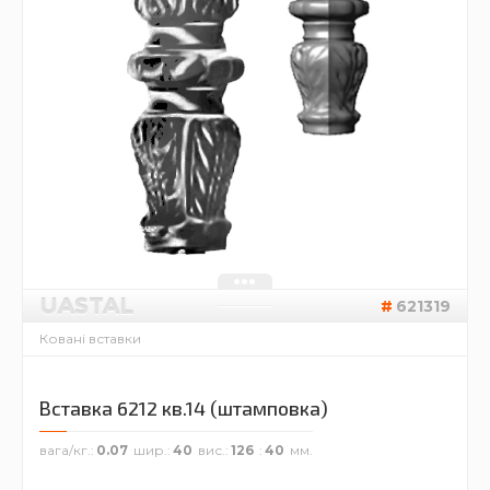
UASTAL
621319
Ковані вставки
Вставка 6212 кв.14 (штамповка)
вага/кг.
0.07
шир.
40
вис.
126
40