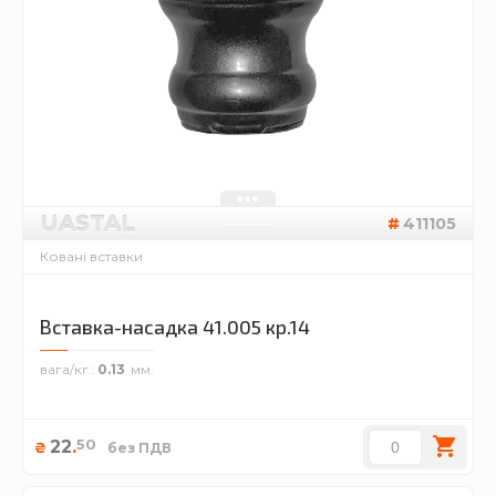
UASTAL
411105
Ковані вставки
Вставка-насадка 41.005 кр.14
вага/кг.
0.13
50
22
.
₴
без ПДВ