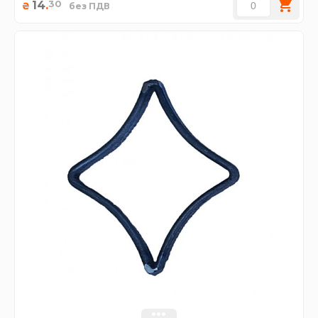
30
14
.
₴
без ПДВ