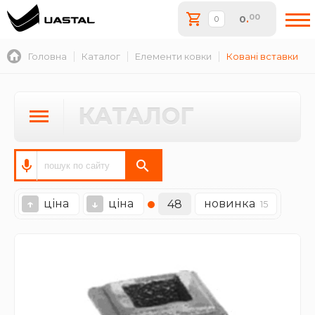
00
0
.
Головна
Каталог
Елементи ковки
Ковані вставки
КАТАЛОГ
ціна
ціна
новинка
↑
↓
48
15