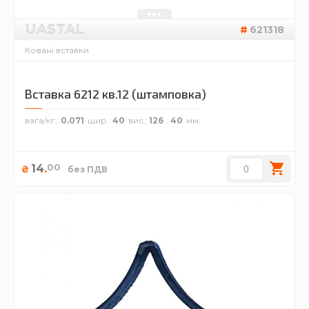
UASTAL
621318
Ковані вставки
Вставка 6212 кв.12 (штамповка)
вага/кг.
0.071
шир.
40
вис.
126
40
00
14
.
₴
без ПДВ