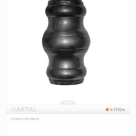
UASTAL
411104
Ковані вставки