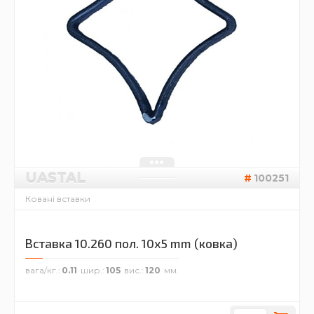
UASTAL
100251
Ковані вставки
Вставка 10.260 пол. 10х5 mm (ковка)
вага/кг.
0.11
шир.
105
вис.
120