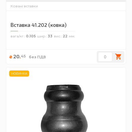
Ковані вставки
Вставка 41.202 (ковка)
вага/кг.
0.105
шир.
33
вис.
22
45
20
.
₴
без ПДВ
НОВИНКА