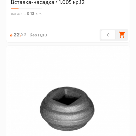
Вставка-насадка 41.005 кр.12
вага/кг.
0.13
50
22
.
₴
без ПДВ