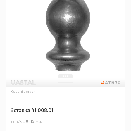
UASTAL
411970
Ковані вставки
Вставка 41.008.01
вага/кг.
0.115