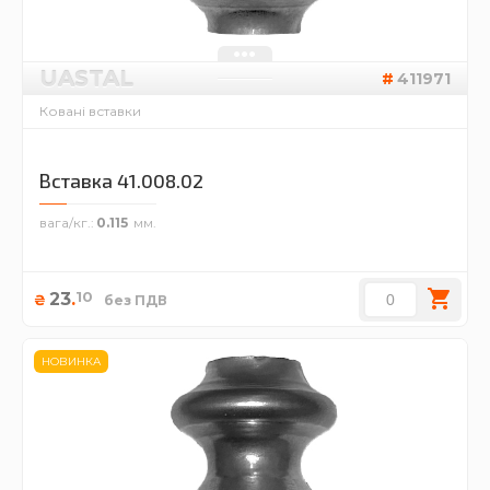
UASTAL
411971
Ковані вставки
Вставка 41.008.02
вага/кг.
0.115
10
23
.
₴
без ПДВ
НОВИНКА