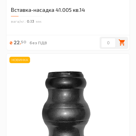
Вставка-насадка 41.005 кв.14
вага/кг.
0.13
50
22
.
₴
без ПДВ
НОВИНКА