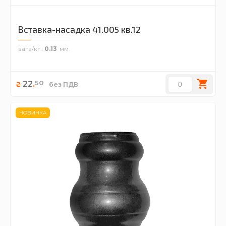
Вставка-насадка 41.005 кв.12
вага/кг.
0.13
50
22
.
₴
без ПДВ
НОВИНКА