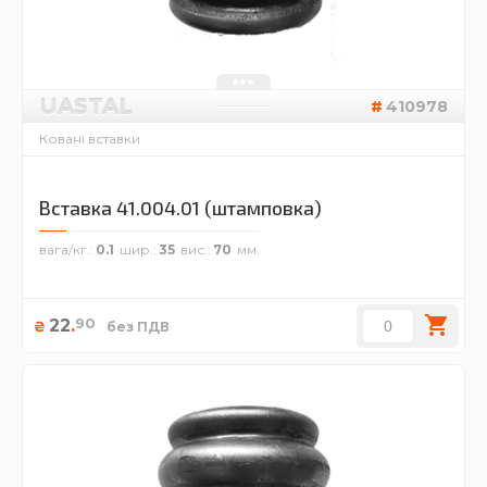
UASTAL
410978
Ковані вставки
Вставка 41.004.01 (штамповка)
вага/кг.
0.1
шир.
35
вис.
70
90
22
.
₴
без ПДВ