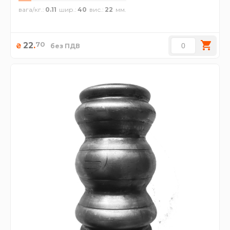
вага/кг.
0.11
шир.
40
вис.
22
70
22
.
₴
без ПДВ