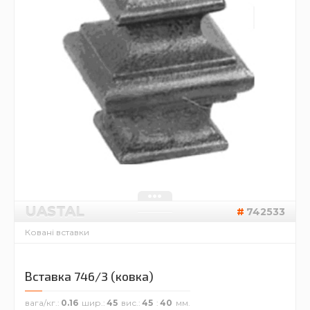
UASTAL
742533
Ковані вставки
Вставка 746/3 (ковка)
вага/кг.
0.16
шир.
45
вис.
45
40