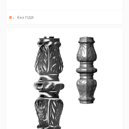
.
₴
без ПДВ