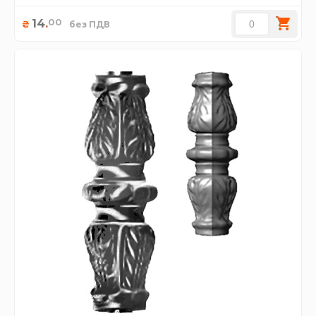
00
14
.
₴
без ПДВ