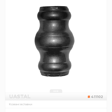
UASTAL
411102
Ковані вставки