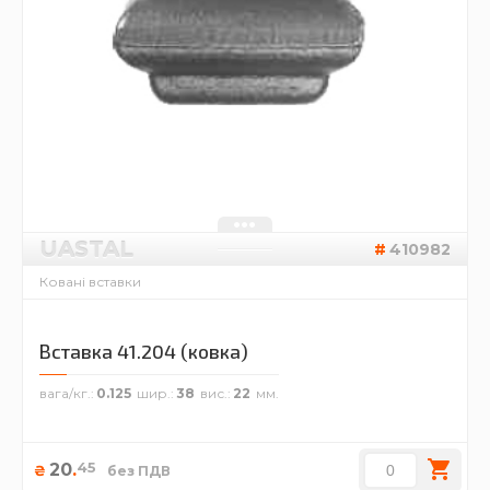
UASTAL
410982
Ковані вставки
Вставка 41.204 (ковка)
вага/кг.
0.125
шир.
38
вис.
22
45
20
.
₴
без ПДВ