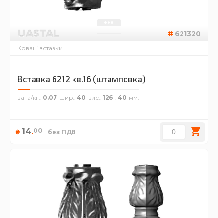
UASTAL
621320
Ковані вставки
Вставка 6212 кв.16 (штамповка)
вага/кг.
0.07
шир.
40
вис.
126
40
00
14
.
₴
без ПДВ