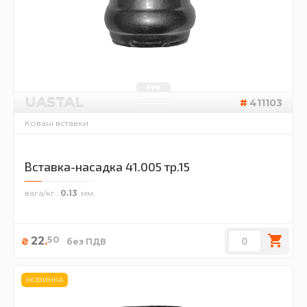
UASTAL
411103
Ковані вставки
Вставка-насадка 41.005 тр.15
вага/кг.
0.13
50
22
.
₴
без ПДВ
НОВИНКА