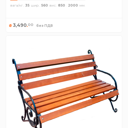
вага/кг.
35
шир.
560
вис.
850
2000
00
3,490
.
₴
без ПДВ