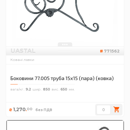
UASTAL
771562
Ковані лавки
Боковини 77.005 труба 15х15 (пара) (ковка)
вага/кг.
9.2
шир.
850
вис.
650
00
1,270
.
₴
без ПДВ