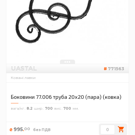
UASTAL
771563
Ковані лавки
Боковини 77.006 труба 20х20 (пара) (ковка)
вага/кг.
8.2
шир.
700
вис.
700
00
995
.
₴
без ПДВ