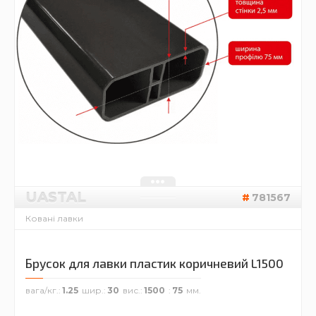
UASTAL
781567
Ковані лавки
Брусок для лавки пластик коричневий L1500
вага/кг.
1.25
шир.
30
вис.
1500
75