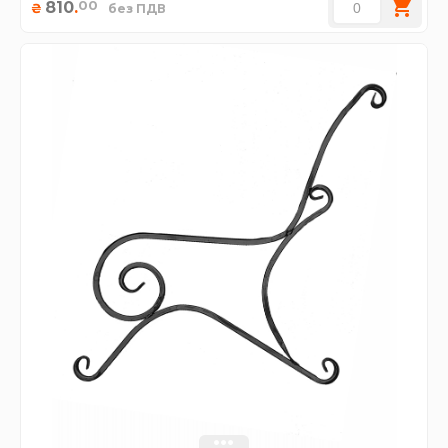
00
810
.
₴
без ПДВ