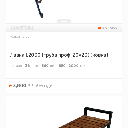
UASTAL
771567
Ковані лавки
Лавка L2000 (труба проф. 20х20) (ковка)
вага/кг.
38
шир.
560
вис.
850
2000
00
3,800
.
₴
без ПДВ