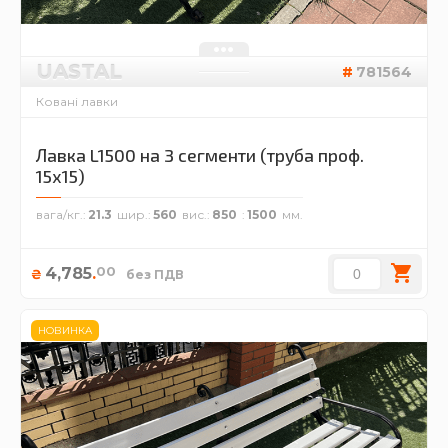
UASTAL
781564
Ковані лавки
Лавка L1500 на 3 сегменти (труба проф.
15х15)
вага/кг.
21.3
шир.
560
вис.
850
1500
00
4,785
.
₴
без ПДВ
НОВИНКА