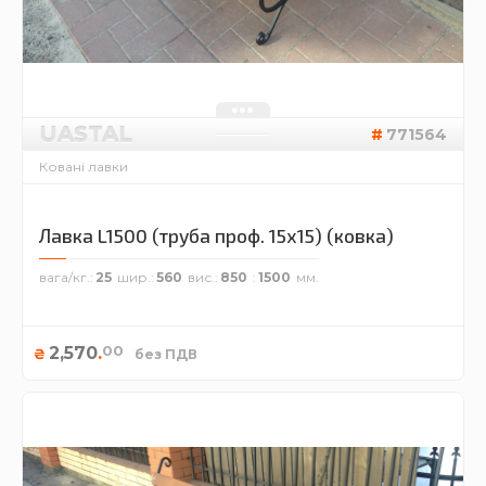
UASTAL
771564
Ковані лавки
Лавка L1500 (труба проф. 15х15) (ковка)
вага/кг.
25
шир.
560
вис.
850
1500
00
2,570
.
₴
без ПДВ