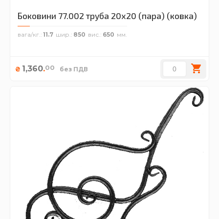
Боковини 77.002 труба 20х20 (пара) (ковка)
вага/кг.
11.7
шир.
850
вис.
650
00
1,360
.
₴
без ПДВ