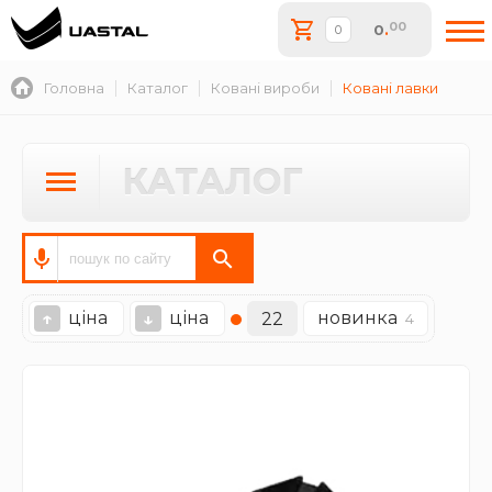
00
0
.
Головна
Каталог
Ковані вироби
Ковані лавки
КАТАЛОГ
ціна
ціна
новинка
↑
↓
22
4