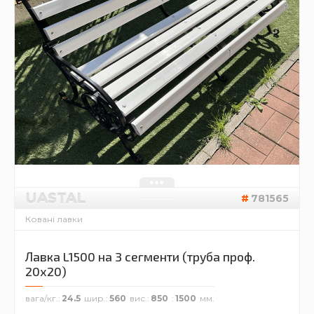
UASTAL
781565
Ковані лавки
Лавка L1500 на 3 сегменти (труба проф.
20х20)
вага/кг.
24.5
шир.
560
вис.
850
1500