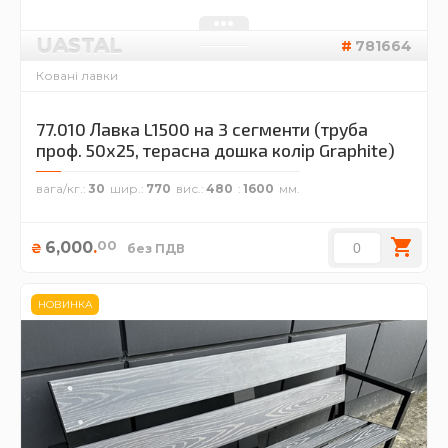
UASTAL
781664
Ковані лавки
77.010 Лавка L1500 на 3 сегменти (труба
проф. 50х25, терасна дошка колір Graphite)
вага/кг.
30
шир.
770
вис.
480
1600
00
6,000
.
₴
без ПДВ
НОВИНКА