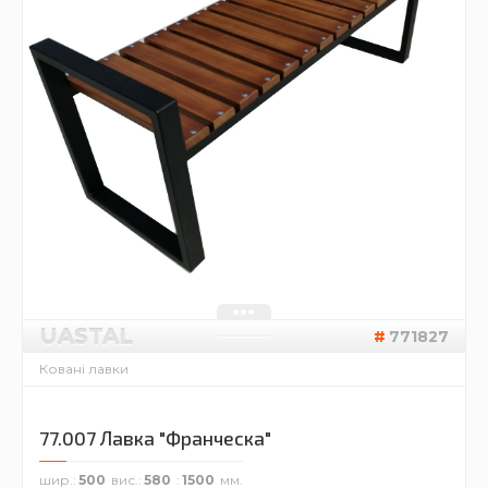
UASTAL
771827
Ковані лавки
77.007 Лавка "Франческа"
шир.
500
вис.
580
1500