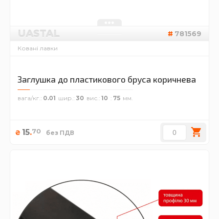
UASTAL
781569
Ковані лавки
Заглушка до пластикового бруса коричнева
вага/кг.
0.01
шир.
30
вис.
10
75
70
15
.
₴
без ПДВ