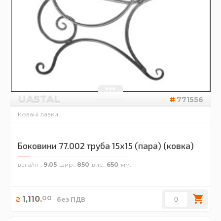
UASTAL
771556
Ковані лавки
Боковини 77.002 труба 15х15 (пара) (ковка)
вага/кг.
9.05
шир.
850
вис.
650
00
1,110
.
₴
без ПДВ