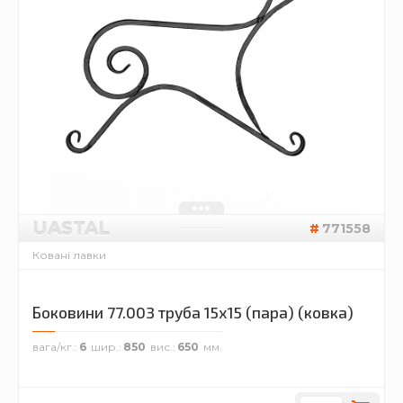
UASTAL
771558
Ковані лавки
Боковини 77.003 труба 15х15 (пара) (ковка)
вага/кг.
6
шир.
850
вис.
650