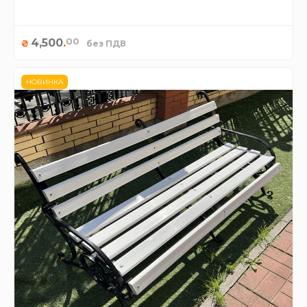
00
4,500
.
₴
без ПДВ
НОВИНКА