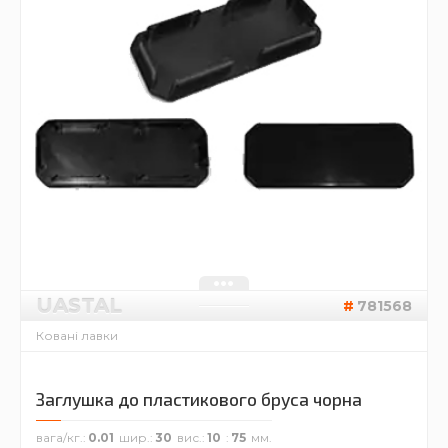
UASTAL
781568
Ковані лавки
Заглушка до пластикового бруса чорна
вага/кг.
0.01
шир.
30
вис.
10
75