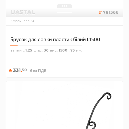
UASTAL
781566
Ковані лавки
Брусок для лавки пластик білий L1500
вага/кг.
1.25
шир.
30
вис.
1500
75
50
331
.
₴
без ПДВ