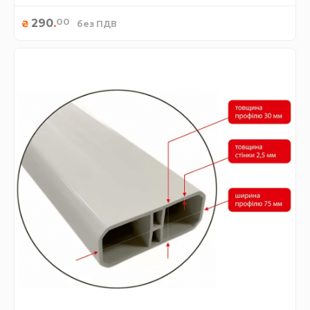
00
290
.
₴
без ПДВ