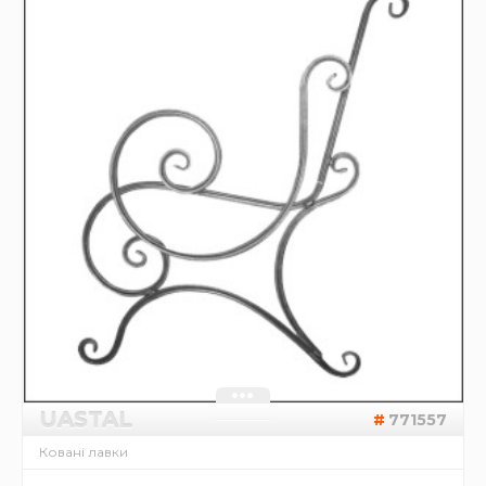
UASTAL
771557
Ковані лавки