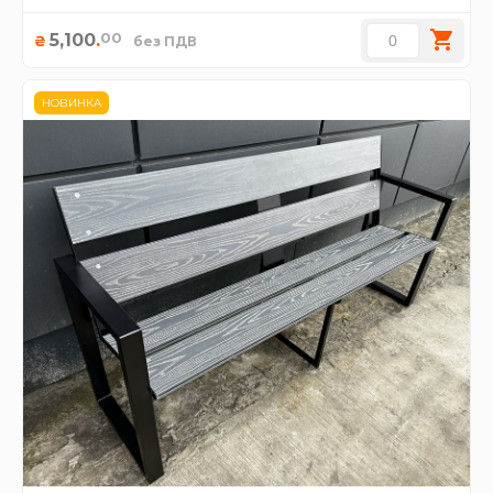
00
5,100
.
₴
без ПДВ
НОВИНКА