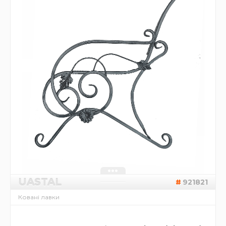
UASTAL
921821
Ковані лавки