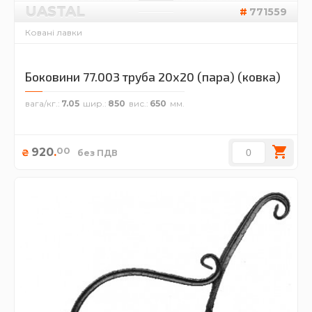
UASTAL
771559
Ковані лавки
Боковини 77.003 труба 20х20 (пара) (ковка)
вага/кг.
7.05
шир.
850
вис.
650
00
920
.
₴
без ПДВ