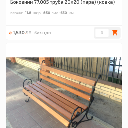
Боковини 77.005 труба 20х20 (пара) (ковка)
вага/кг.
11.8
шир.
850
вис.
650
00
1,530
.
₴
без ПДВ