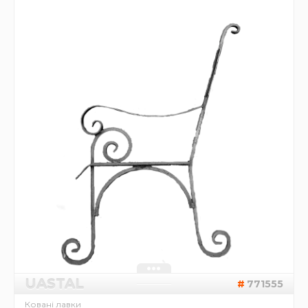
UASTAL
771555
Ковані лавки