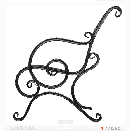
UASTAL
771560