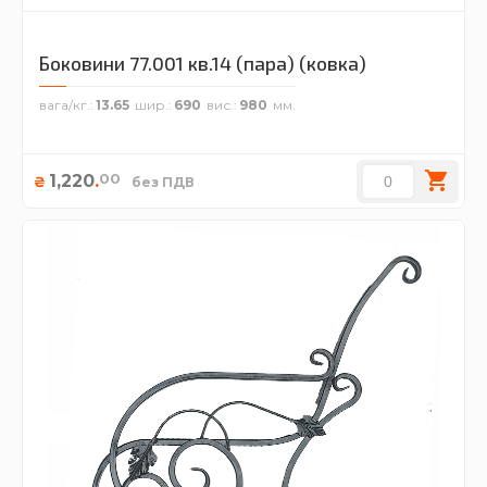
Боковини 77.001 кв.14 (пара) (ковка)
вага/кг.
13.65
шир.
690
вис.
980
00
1,220
.
₴
без ПДВ