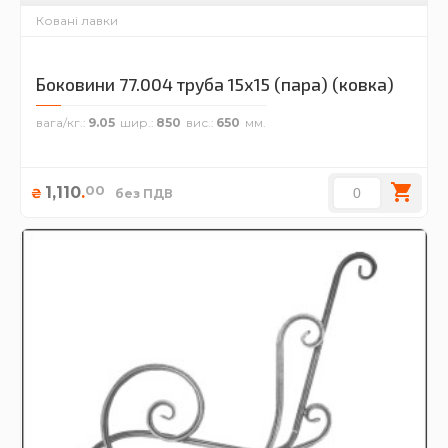
Ковані лавки
Боковини 77.004 труба 15х15 (пара) (ковка)
вага/кг.
9.05
шир.
850
вис.
650
00
1,110
.
₴
без ПДВ