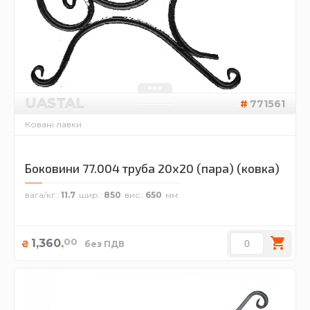
UASTAL
771561
Ковані лавки
Боковини 77.004 труба 20х20 (пара) (ковка)
вага/кг.
11.7
шир.
850
вис.
650
00
1,360
.
₴
без ПДВ