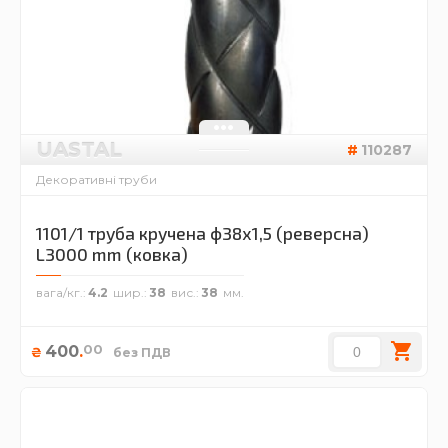
UASTAL
110287
Декоративні труби
1101/1 труба кручена ф38х1,5 (реверсна)
L3000 mm (ковка)
вага/кг.
4.2
шир.
38
вис.
38
00
400
.
₴
без ПДВ