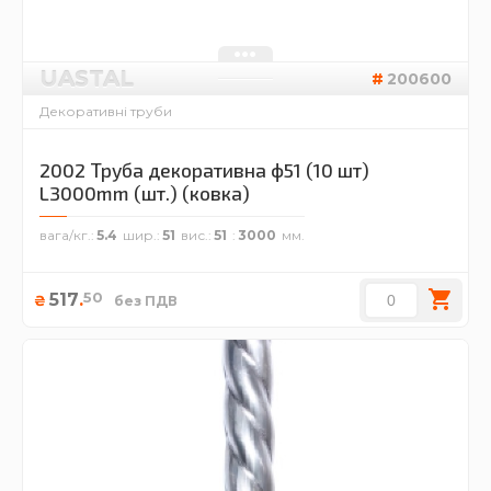
UASTAL
200600
Декоративні труби
2002 Труба декоративна ф51 (10 шт)
L3000mm (шт.) (ковка)
вага/кг.
5.4
шир.
51
вис.
51
3000
50
517
.
₴
без ПДВ