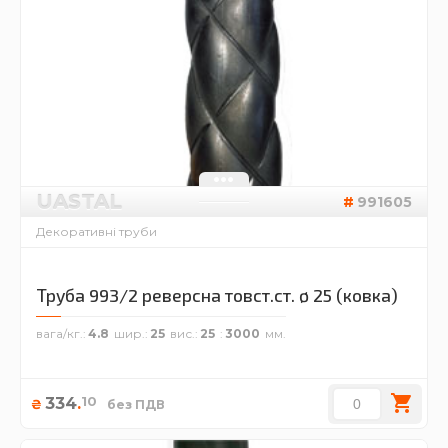
UASTAL
991605
Декоративні труби
Труба 993/2 реверсна товст.ст. ø 25 (ковка)
вага/кг.
4.8
шир.
25
вис.
25
3000
10
334
.
₴
без ПДВ