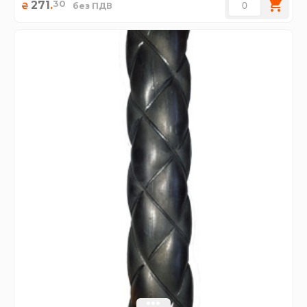
30
271
.
₴
без ПДВ