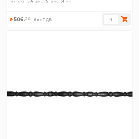
вага/кг.
5.4
шир.
51
вис.
51
20
506
.
₴
без ПДВ