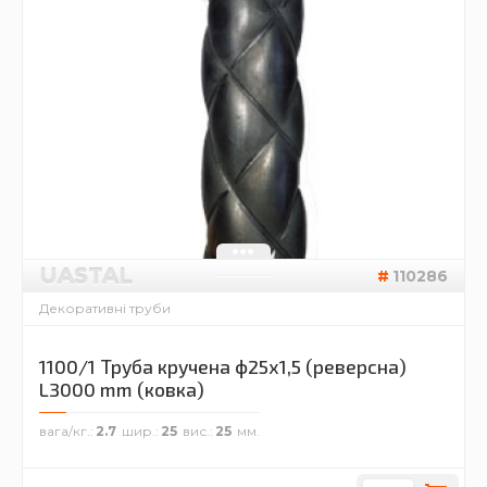
UASTAL
110286
Декоративні труби
1100/1 Труба кручена ф25х1,5 (реверсна)
L3000 mm (ковка)
вага/кг.
2.7
шир.
25
вис.
25