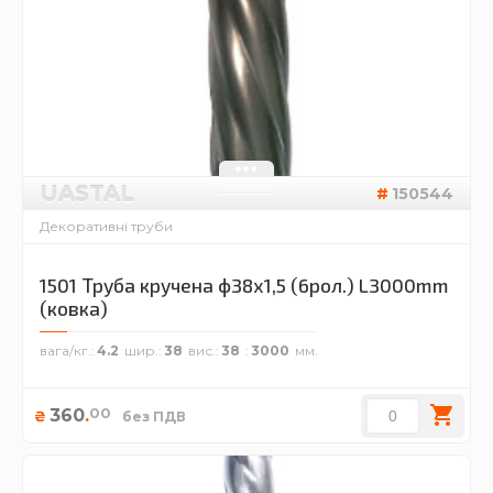
UASTAL
150544
Декоративні труби
1501 Труба кручена ф38х1,5 (6рол.) L3000mm
(ковка)
вага/кг.
4.2
шир.
38
вис.
38
3000
00
360
.
₴
без ПДВ