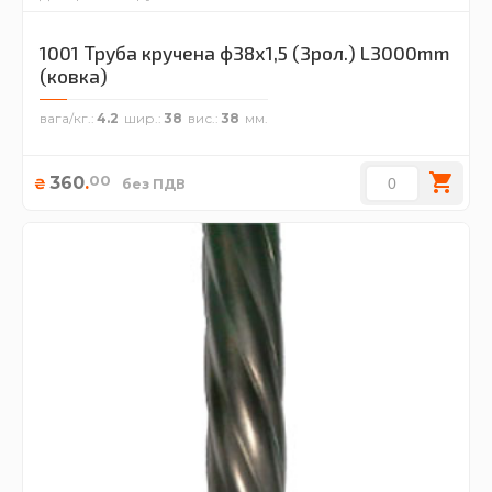
1001 Труба кручена ф38х1,5 (3рол.) L3000mm
(ковка)
вага/кг.
4.2
шир.
38
вис.
38
00
360
.
₴
без ПДВ