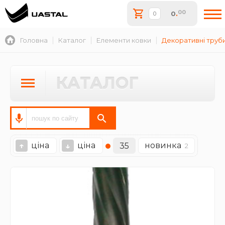
00
0
.
Головна
Каталог
Елементи ковки
Декоративні труб
КАТАЛОГ
ціна
ціна
новинка
↑
↓
35
2