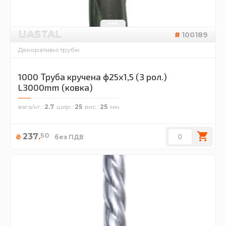
UASTAL
100189
Декоративні труби
1000 Труба кручена ф25х1,5 (3 рол.)
L3000mm (ковка)
вага/кг.
2.7
шир.
25
вис.
25
50
237
.
₴
без ПДВ