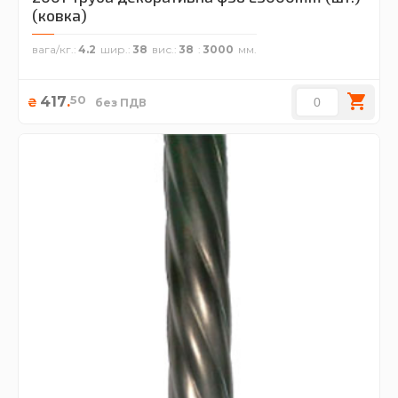
(ковка)
вага/кг.
4.2
шир.
38
вис.
38
3000
50
417
.
₴
без ПДВ