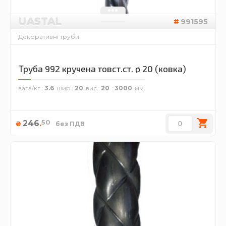
UASTAL
991595
Декоративні труби
Труба 992 кручена товст.ст. ø 20 (ковка)
вага/кг.
3.6
шир.
20
вис.
20
3000
50
246
.
₴
без ПДВ