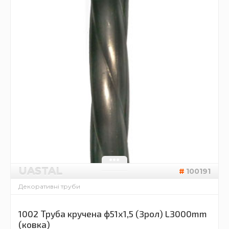
UASTAL
100191
Декоративні труби
1002 Труба кручена ф51х1,5 (3рол) L3000mm
(ковка)