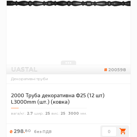
UASTAL
200598
Декоративні труби
2000 Труба декоративна Ф25 (12 шт)
L3000mm (шт.) (ковка)
вага/кг.
2.7
шир.
25
вис.
25
3000
80
298
.
₴
без ПДВ