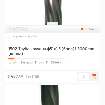
UASTAL
150545
Декоративні труби
1502 Труба кручена ф51х1,5 (6рол) L3000mm
(ковка)
вага/кг.
5.4
шир.
51
вис.
51
3000
50
457
.
₴
без ПДВ