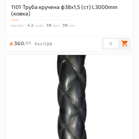
1101 Труба кручена ф38х1,5 (ст) L3000mm
(ковка)
вага/кг.
4.2
шир.
38
вис.
38
00
360
.
₴
без ПДВ