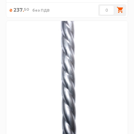
50
237
.
₴
без ПДВ