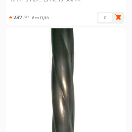
вага/кг.
2.7
шир.
25
вис.
25
300
50
237
.
₴
без ПДВ