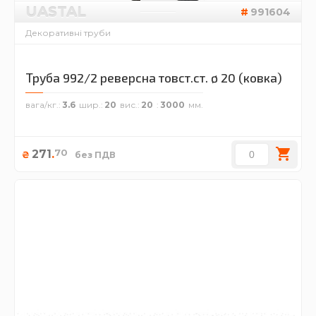
UASTAL
991604
Декоративні труби
Труба 992/2 реверсна товст.ст. ø 20 (ковка)
вага/кг.
3.6
шир.
20
вис.
20
3000
70
271
.
₴
без ПДВ