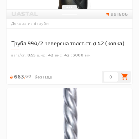
UASTAL
991606
Декоративні труби
Труба 994/2 реверсна толст.ст. ø 42 (ковка)
вага/кг.
8.55
шир.
42
вис.
42
3000
60
663
.
₴
без ПДВ