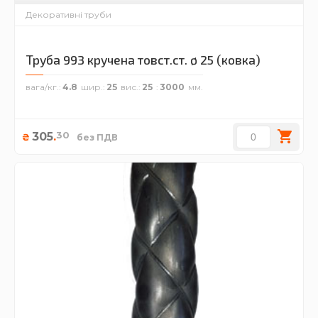
Декоративні труби
Труба 993 кручена товст.ст. ø 25 (ковка)
вага/кг.
4.8
шир.
25
вис.
25
3000
30
305
.
₴
без ПДВ