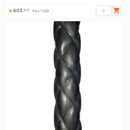
80
603
.
₴
без ПДВ