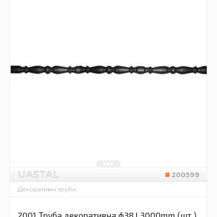
UASTAL
200599
Декоративні труби
2001 Труба декоративна ф38 L3000mm (шт.)