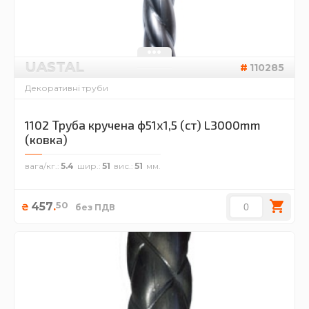
UASTAL
110285
Декоративні труби
1102 Труба кручена ф51х1,5 (ст) L3000mm
(ковка)
вага/кг.
5.4
шир.
51
вис.
51
50
457
.
₴
без ПДВ