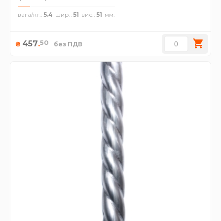
вага/кг.
5.4
шир.
51
вис.
51
50
457
.
₴
без ПДВ